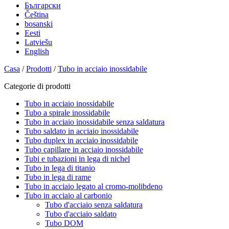
Български
Čeština
bosanski
Eesti
Latviešu
English
Casa
/
Prodotti
/
Tubo in acciaio inossidabile
Categorie di prodotti
Tubo in acciaio inossidabile
Tubo a spirale inossidabile
Tubo in acciaio inossidabile senza saldatura
Tubo saldato in acciaio inossidabile
Tubo duplex in acciaio inossidabile
Tubo capillare in acciaio inossidabile
Tubi e tubazioni in lega di nichel
Tubo in lega di titanio
Tubo in lega di rame
Tubo in acciaio legato al cromo-molibdeno
Tubo in acciaio al carbonio
Tubo d'acciaio senza saldatura
Tubo d'acciaio saldato
Tubo DOM