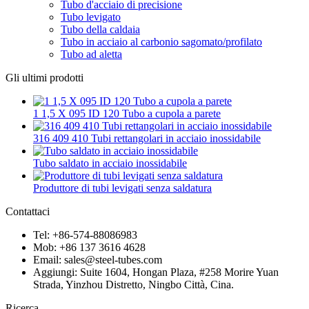
Tubo d'acciaio di precisione
Tubo levigato
Tubo della caldaia
Tubo in acciaio al carbonio sagomato/profilato
Tubo ad aletta
Gli ultimi prodotti
1 1,5 X 095 ID 120 Tubo a cupola a parete
316 409 410 Tubi rettangolari in acciaio inossidabile
Tubo saldato in acciaio inossidabile
Produttore di tubi levigati senza saldatura
Contattaci
Tel: +86-574-88086983
Mob: +86 137 3616 4628
Email: sales@steel-tubes.com
Aggiungi: Suite 1604, Hongan Plaza, #258 Morire Yuan
Strada, Yinzhou Distretto, Ningbo Città, Cina.
Ricerca