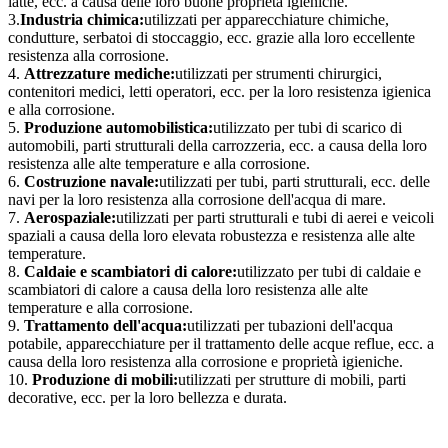
latte, ecc. a causa delle loro buone proprietà igieniche.
3.
Industria chimica:
utilizzati per apparecchiature chimiche,
condutture, serbatoi di stoccaggio, ecc. grazie alla loro eccellente
resistenza alla corrosione.
4.
Attrezzature mediche:
utilizzati per strumenti chirurgici,
contenitori medici, letti operatori, ecc. per la loro resistenza igienica
e alla corrosione.
5.
Produzione automobilistica:
utilizzato per tubi di scarico di
automobili, parti strutturali della carrozzeria, ecc. a causa della loro
resistenza alle alte temperature e alla corrosione.
6.
Costruzione navale:
utilizzati per tubi, parti strutturali, ecc. delle
navi per la loro resistenza alla corrosione dell'acqua di mare.
7.
Aerospaziale:
utilizzati per parti strutturali e tubi di aerei e veicoli
spaziali a causa della loro elevata robustezza e resistenza alle alte
temperature.
8.
Caldaie e scambiatori di calore:
utilizzato per tubi di caldaie e
scambiatori di calore a causa della loro resistenza alle alte
temperature e alla corrosione.
9.
Trattamento dell'acqua:
utilizzati per tubazioni dell'acqua
potabile, apparecchiature per il trattamento delle acque reflue, ecc. a
causa della loro resistenza alla corrosione e proprietà igieniche.
10.
Produzione di mobili:
utilizzati per strutture di mobili, parti
decorative, ecc. per la loro bellezza e durata.