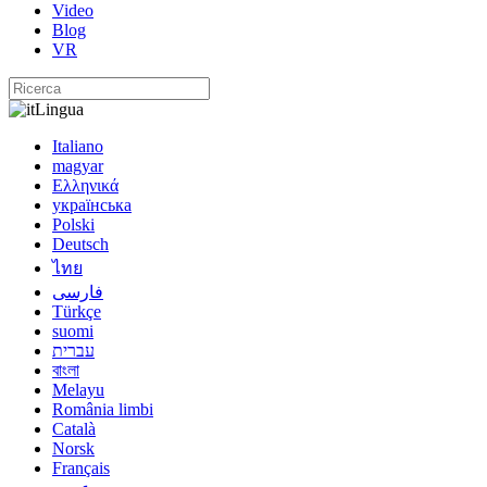
Video
Blog
VR
Lingua
Italiano
magyar
Ελληνικά
українська
Polski
Deutsch
ไทย
فارسی
Türkçe
suomi
עברית
বাংলা
Melayu
România limbi
Català
Norsk
Français