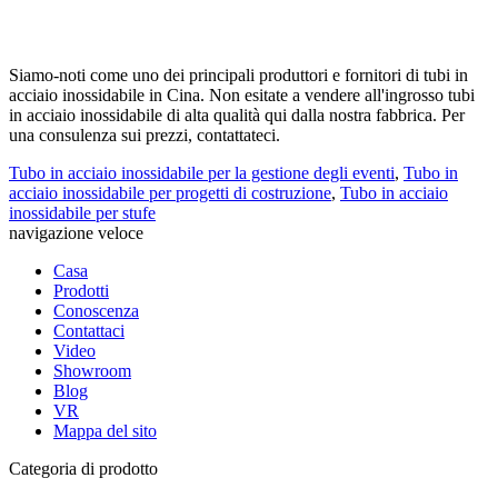
Siamo-noti come uno dei principali produttori e fornitori di tubi in
acciaio inossidabile in Cina. Non esitate a vendere all'ingrosso tubi
in acciaio inossidabile di alta qualità qui dalla nostra fabbrica. Per
una consulenza sui prezzi, contattateci.
Tubo in acciaio inossidabile per la gestione degli eventi
,
Tubo in
acciaio inossidabile per progetti di costruzione
,
Tubo in acciaio
inossidabile per stufe
navigazione veloce
Casa
Prodotti
Conoscenza
Contattaci
Video
Showroom
Blog
VR
Mappa del sito
Categoria di prodotto