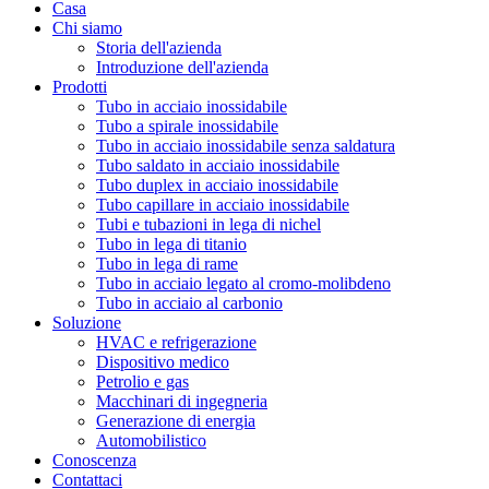
Casa
Chi siamo
Storia dell'azienda
Introduzione dell'azienda
Prodotti
Tubo in acciaio inossidabile
Tubo a spirale inossidabile
Tubo in acciaio inossidabile senza saldatura
Tubo saldato in acciaio inossidabile
Tubo duplex in acciaio inossidabile
Tubo capillare in acciaio inossidabile
Tubi e tubazioni in lega di nichel
Tubo in lega di titanio
Tubo in lega di rame
Tubo in acciaio legato al cromo-molibdeno
Tubo in acciaio al carbonio
Soluzione
HVAC e refrigerazione
Dispositivo medico
Petrolio e gas
Macchinari di ingegneria
Generazione di energia
Automobilistico
Conoscenza
Contattaci