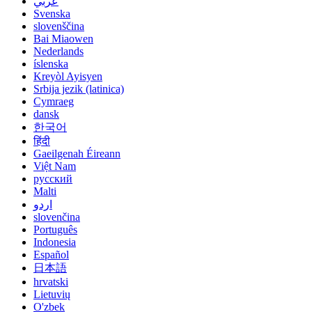
عربي
Svenska
slovenščina
Bai Miaowen
Nederlands
íslenska
Kreyòl Ayisyen
Srbija jezik (latinica)
Cymraeg
dansk
한국어
हिंदी
Gaeilgenah Éireann
Việt Nam
русский
Malti
اردو
slovenčina
Português
Indonesia
Español
日本語
hrvatski
Lietuvių
O'zbek