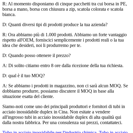
R: Al momento disponiamo di cinque pacchetti tra cui borsa in PE,
borsa a mano, borsa con chiusura a zip, scatola colorata e scatola
bianca.
D: Quanti diversi tipi di prodotti produce la tua azienda?
R: Ora abbiamo più di 1.000 prodotti. Abbiamo un forte vantaggio
rispetto all'OEM, forniscici semplicemente i prodotti reali o la tua
idea che desideri, noi li produrremo per te.
D: Quando posso ottenere il prezzo?
A: Di solito citiamo entro 8 ore dalla ricezione della tua richiesta.
D: qual è il tuo MOQ?
A: Se abbiamo i prodotti in magazzino, non ci sarà alcun MOQ. Se
dobbiamo produrre, possiamo discutere il MOQ in base alla
situazione esatta del cliente.
Siamo-noti come uno dei principali produttori e fornitori di tubi in
acciaio inossidabile duplex in Cina. Non esitate a vendere
all'ingrosso tubi in acciaio inossidabile duplex di alta qualità qui
dalla nostra fabbrica. Per una consulenza sui prezzi, contattateci.
Tubo in acciaio inossidabile per l'industria chimica
,
Tubo in acciaio