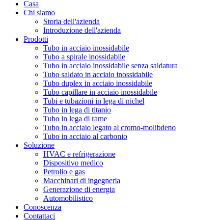
Casa
Chi siamo
Storia dell'azienda
Introduzione dell'azienda
Prodotti
Tubo in acciaio inossidabile
Tubo a spirale inossidabile
Tubo in acciaio inossidabile senza saldatura
Tubo saldato in acciaio inossidabile
Tubo duplex in acciaio inossidabile
Tubo capillare in acciaio inossidabile
Tubi e tubazioni in lega di nichel
Tubo in lega di titanio
Tubo in lega di rame
Tubo in acciaio legato al cromo-molibdeno
Tubo in acciaio al carbonio
Soluzione
HVAC e refrigerazione
Dispositivo medico
Petrolio e gas
Macchinari di ingegneria
Generazione di energia
Automobilistico
Conoscenza
Contattaci