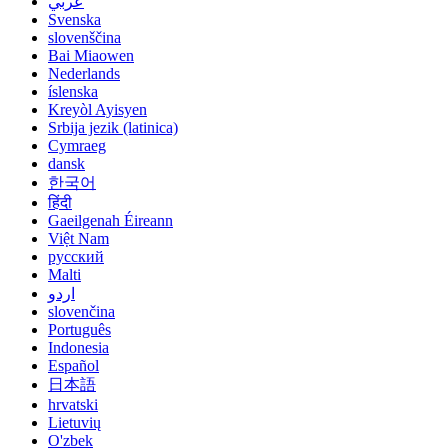
عربي
Svenska
slovenščina
Bai Miaowen
Nederlands
íslenska
Kreyòl Ayisyen
Srbija jezik (latinica)
Cymraeg
dansk
한국어
हिंदी
Gaeilgenah Éireann
Việt Nam
русский
Malti
اردو
slovenčina
Português
Indonesia
Español
日本語
hrvatski
Lietuvių
O'zbek