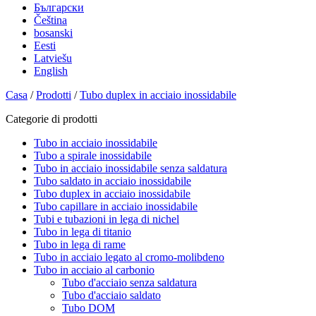
Български
Čeština
bosanski
Eesti
Latviešu
English
Casa
/
Prodotti
/
Tubo duplex in acciaio inossidabile
Categorie di prodotti
Tubo in acciaio inossidabile
Tubo a spirale inossidabile
Tubo in acciaio inossidabile senza saldatura
Tubo saldato in acciaio inossidabile
Tubo duplex in acciaio inossidabile
Tubo capillare in acciaio inossidabile
Tubi e tubazioni in lega di nichel
Tubo in lega di titanio
Tubo in lega di rame
Tubo in acciaio legato al cromo-molibdeno
Tubo in acciaio al carbonio
Tubo d'acciaio senza saldatura
Tubo d'acciaio saldato
Tubo DOM