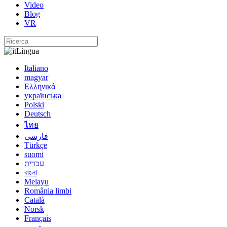
Video
Blog
VR
Lingua
Italiano
magyar
Ελληνικά
українська
Polski
Deutsch
ไทย
فارسی
Türkçe
suomi
עברית
বাংলা
Melayu
România limbi
Català
Norsk
Français