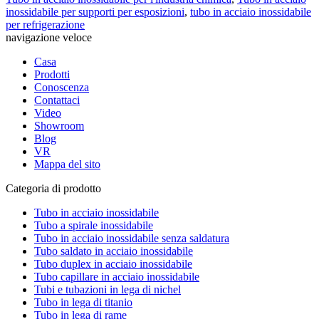
inossidabile per supporti per esposizioni
,
tubo in acciaio inossidabile
per refrigerazione
navigazione veloce
Casa
Prodotti
Conoscenza
Contattaci
Video
Showroom
Blog
VR
Mappa del sito
Categoria di prodotto
Tubo in acciaio inossidabile
Tubo a spirale inossidabile
Tubo in acciaio inossidabile senza saldatura
Tubo saldato in acciaio inossidabile
Tubo duplex in acciaio inossidabile
Tubo capillare in acciaio inossidabile
Tubi e tubazioni in lega di nichel
Tubo in lega di titanio
Tubo in lega di rame