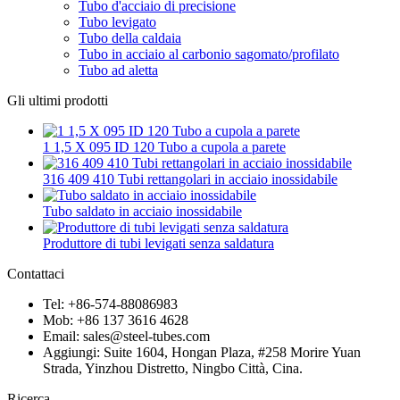
Tubo d'acciaio di precisione
Tubo levigato
Tubo della caldaia
Tubo in acciaio al carbonio sagomato/profilato
Tubo ad aletta
Gli ultimi prodotti
1 1,5 X 095 ID 120 Tubo a cupola a parete
316 409 410 Tubi rettangolari in acciaio inossidabile
Tubo saldato in acciaio inossidabile
Produttore di tubi levigati senza saldatura
Contattaci
Tel: +86-574-88086983
Mob: +86 137 3616 4628
Email: sales@steel-tubes.com
Aggiungi: Suite 1604, Hongan Plaza, #258 Morire Yuan
Strada, Yinzhou Distretto, Ningbo Città, Cina.
Ricerca